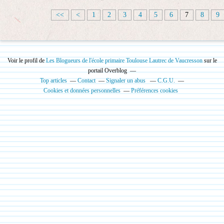
<<
<
1
2
3
4
5
6
7
8
9
Voir le profil de
Les Blogueurs de l'école primaire Toulouse Lautrec de Vaucresson
sur le
portail Overblog
Top articles
Contact
Signaler un abus
C.G.U.
Cookies et données personnelles
Préférences cookies