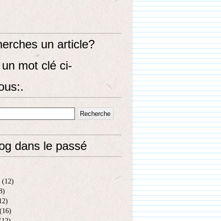
erches un article?
un mot clé ci-
ous:.
log dans le passé
(12)
8)
12)
(16)
(12)