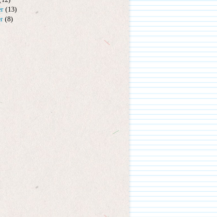
er
(13)
er
(8)