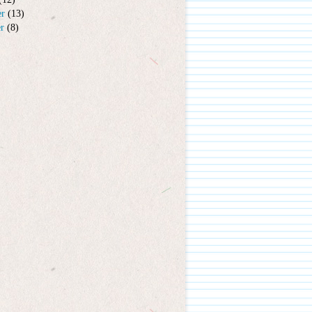
er
(13)
er
(8)