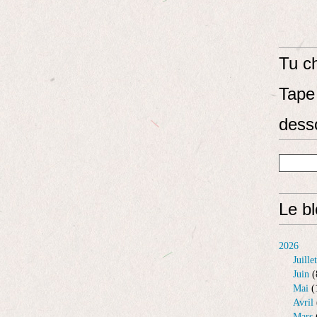
Tu ch
Tape 
dess
Le b
2026
Juillet
Juin
(
Mai
(
Avril
Mars