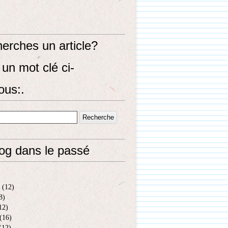
erches un article?
un mot clé ci-
ous:.
log dans le passé
(12)
8)
12)
(16)
(12)