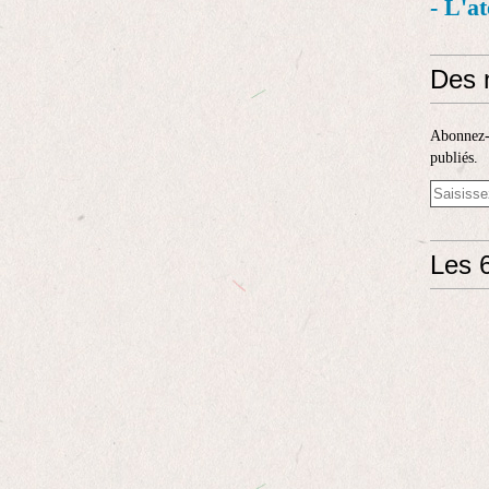
- L'a
Des 
Abonnez-v
publiés.
Les 6