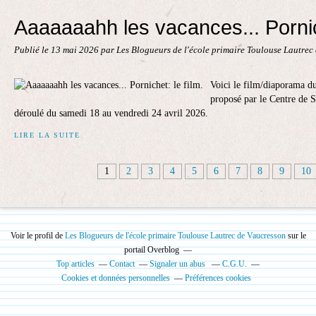
Aaaaaaahh les vacances... Pornich
Publié le
13 mai 2026
par Les Blogueurs de l'école primaire Toulouse Lautrec
Voici le film/diaporama du
proposé par le Centre de S
déroulé du samedi 18 au vendredi 24 avril 2026.
LIRE LA SUITE
1
2
3
4
5
6
7
8
9
10
Voir le profil de
Les Blogueurs de l'école primaire Toulouse Lautrec de Vaucresson
sur le
portail Overblog
Top articles
Contact
Signaler un abus
C.G.U.
Cookies et données personnelles
Préférences cookies