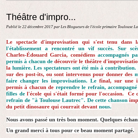
Contact
Théâtre d'impro...
Publié le
22 décembre 2017
par Les Blogueurs de l'école primaire Toulouse L
Le spectacle d'improvisation qui s'est tenu dans 
l'établissement a rencontré un vif succès. Sur sc
Charles-Édouard Garcia, comédiens
accompagnés par
permis à chacun de
découvrir le théâtre d'improvisatio
la
lumière. Les spectateurs ont été mis à contribution.
sur des post-its,
ou sont intervenus pour donner des
m
faire changer les improvisations. Le
final, sur une 
permis à chacun de
reprendre le refrain, accompagné
filles de
l'école qui s'était formé pour l'occasion. Ce 
refrain de "à Toulouse
Lautrec". De cette chanson
imp
du petit dinosaure qui courrait devant
nous.
Nous avons passé un très bon moment. Quelques échanti
Un grand merci à tous pour ce beau moment partagé.