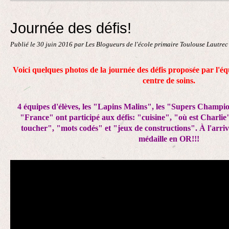
Contact
Journée des défis!
Publié le
30 juin 2016
par Les Blogueurs de l'école primaire Toulouse Lautre
Voici quelques photos de la journée des défis proposée par l'é
centre de soins.
4 équipes d'élèves, les "Lapins Malins", les "Supers Champion
"France" ont participé aux défis: "cuisine", "où est Charlie
toucher", "mots codés" et "jeux de constructions". À l'arri
médaille en OR!!!