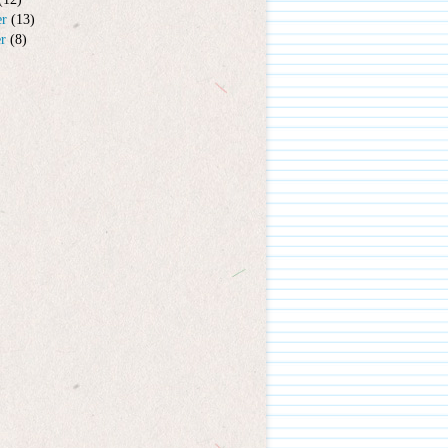
er
(13)
er
(8)