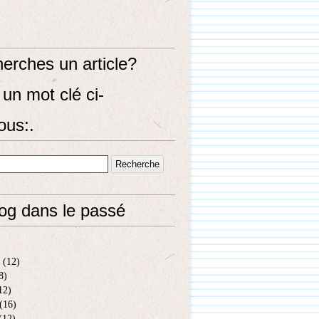
erches un article?
un mot clé ci-
ous:.
log dans le passé
(12)
8)
12)
(16)
(12)