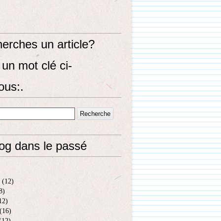
erches un article?
un mot clé ci-
ous:.
log dans le passé
(12)
8)
12)
(16)
(12)