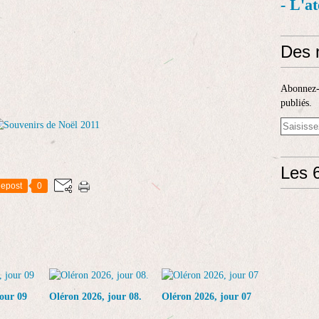
- L'a
Des 
Abonnez-v
publiés.
Les 6
epost
0
our 09
Oléron 2026, jour 08.
Oléron 2026, jour 07