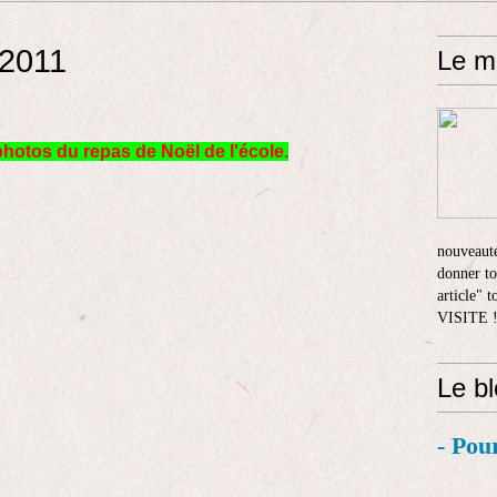
 2011
Le m
hotos du repas de Noël de l'école.
nouveauté
donner to
article" 
VISITE 
Le b
- Pou