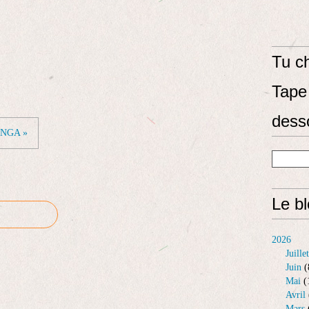
Tu ch
Tape 
dess
NGA »
Le b
2026
Juillet
Juin
(
Mai
(
Avril
Mars