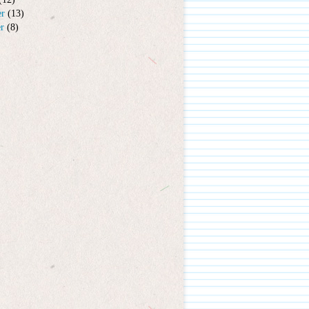
er
(13)
er
(8)