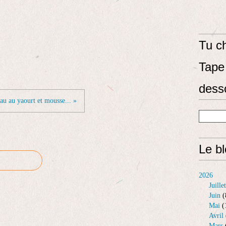
Tu ch
Tape 
dess
au au yaourt et mousse... »
Le b
2026
Juillet
Juin
(
Mai
(
Avril
Mars