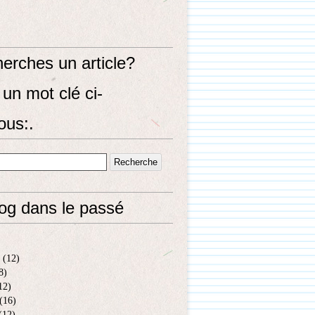
erches un article?
un mot clé ci-
ous:.
log dans le passé
(12)
8)
12)
(16)
(12)