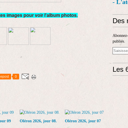
- L'a
tes images pour voir l'album photos.
Des 
Abonnez-v
publiés.
Les 6
epost
0
our 09
Oléron 2026, jour 08.
Oléron 2026, jour 07