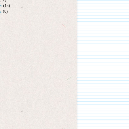
er
(13)
er
(8)