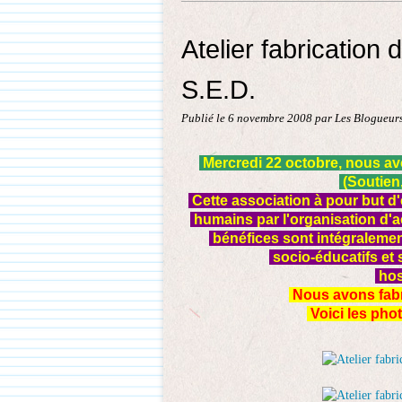
Atelier fabrication
S.E.D.
Publié le
6 novembre 2008
par Les Blogueurs
Mercredi 22 octobre, nous avon
(Soutien
Cette association à pour but d'
humains par l'organisation d'ac
bénéfices sont intégralement
socio-éducatifs et 
hos
Nous avons fabr
Voici les pho