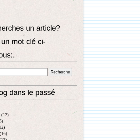
erches un article?
un mot clé ci-
ous:.
log dans le passé
(12)
8)
12)
(16)
(12)