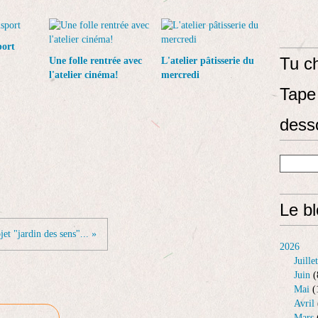
port
Tu ch
Une folle rentrée avec
L'atelier pâtisserie du
l'atelier cinéma!
mercredi
Tape 
dess
Le b
jet "jardin des sens"... »
2026
Juillet
Juin
(
Mai
(
Avril
Mars