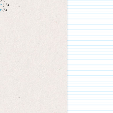
er
(13)
er
(8)