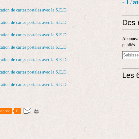
- L'a
Des 
Abonnez-v
publiés.
Les 6
epost
0