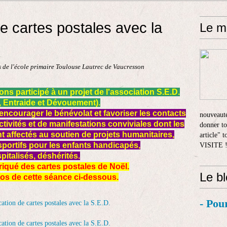
 de cartes postales avec la
Le m
 de l'école primaire Toulouse Lautrec de Vaucresson
s participé à un projet de l'association S.E.D.
, Entraide et Dévouement).
encourager le bénévolat et favoriser les contacts
nouveauté
tivités et de manifestations conviviales dont les
donner to
 affectés au soutien de projets humanitaires,
article" 
sportifs pour les enfants handicapés,
VISITE 
pitalisés, déshérités.
iqué des cartes postales de Noël.
Le b
tos de cette séance ci-dessous.
- Pou