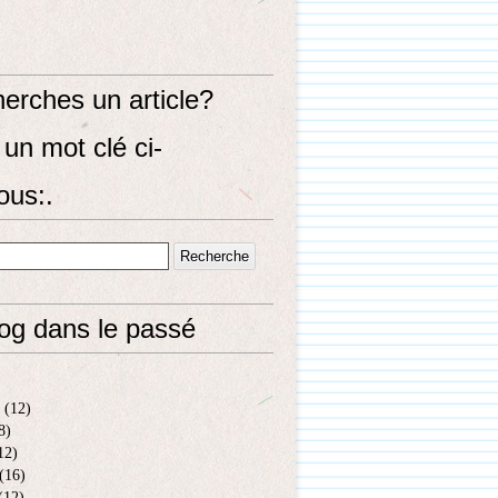
erches un article?
un mot clé ci-
ous:.
log dans le passé
(12)
8)
12)
(16)
(12)