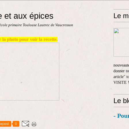
 et aux épices
Le m
'école primaire Toulouse Lautrec de Vaucresson
 la photo pour voir la recette.
nouveauté
donner to
article" 
VISITE 
Le b
- Pou
epost
0