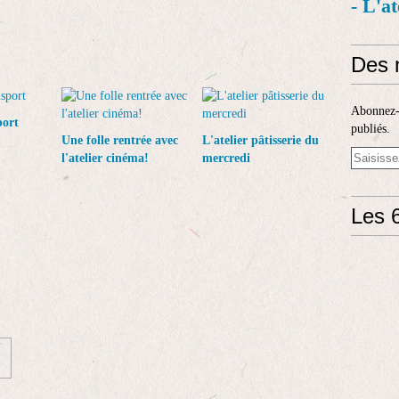
- L'a
Des 
Abonnez-v
port
publiés.
Une folle rentrée avec
L'atelier pâtisserie du
l'atelier cinéma!
mercredi
Les 6