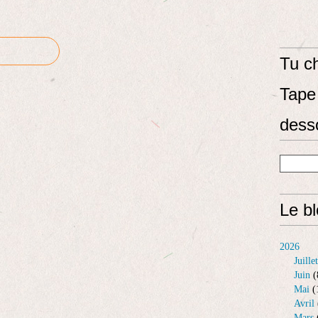
Tu ch
Tape 
dess
Le b
2026
Juillet
Juin
(
Mai
(
Avril
Mars