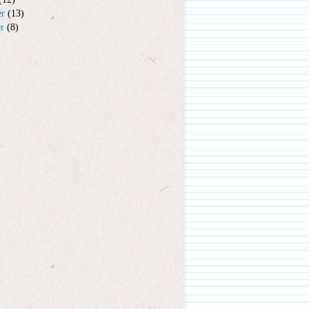
er
(13)
er
(8)