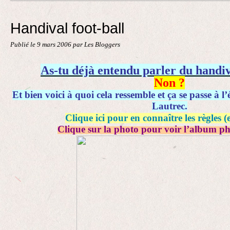
Contact
Handival foot-ball
Publié le
9 mars 2006
par Les Bloggers
As-tu déjà entendu parler du handiva
Non ?
Et bien voici à quoi cela ressemble et ça se passe à l
Lautrec.
Clique ici pour en connaître les règles (
Clique sur la photo pour voir l’album ph