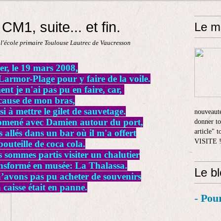
M1, suite... et fin.
Le m
 l'école primaire Toulouse Lautrec de Vaucresson
er, le 19 mars 2008,
armor-Plage pour y faire de la voile.
t je n'ai pas pu en faire, car,
cause de mon bras,
si à mettre le gilet de sauvetage.
nouveauté
omené avec Damien autour du port,
donner to
allés dans un bar où il m'a offert
article" 
VISITE 
outeille de coca cola.
 sommes partis visiter un chalutier
ransformé en musée: La Thalassa.
Le b
avons pas pu acheter de souvenirs
 caisse était en panne.
- Pou