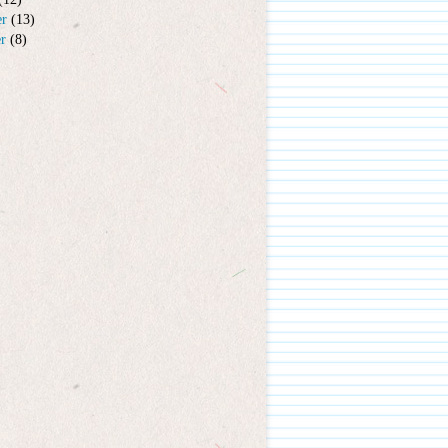
er
(13)
er
(8)