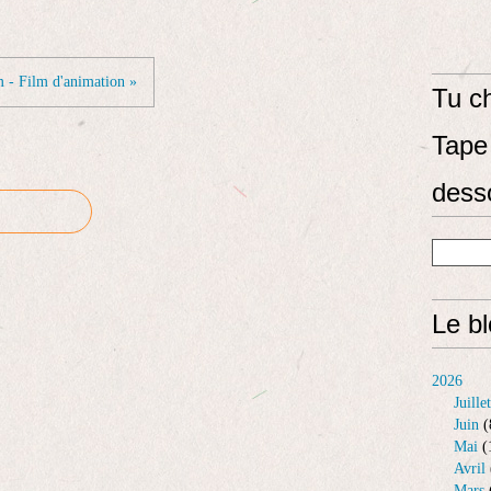
 - Film d'animation »
Tu ch
Tape 
dess
Le b
2026
Juillet
Juin
(
Mai
(
Avril
Mars