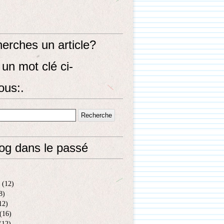
erches un article?
un mot clé ci-
ous:.
log dans le passé
(12)
8)
12)
(16)
(12)