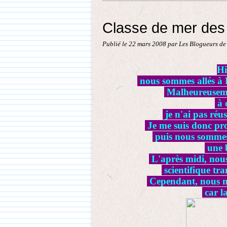
Classe de mer des C
Publié le
22 mars 2008
par Les Blogueurs de
Hi
nous sommes allés à L
Malheureusemen
à 
je n'ai pas réus
Je me suis donc pr
puis nous sommes 
une b
L'après midi, nous
scientifique t
Cependant, nous n’
car la