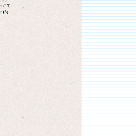
er
(13)
er
(8)