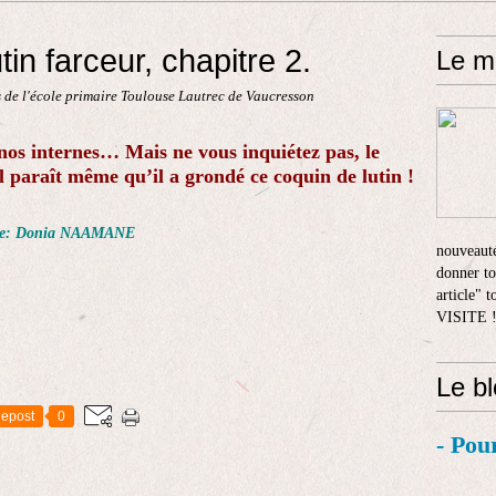
in farceur, chapitre 2.
Le m
 de l'école primaire Toulouse Lautrec de Vaucresson
e nos internes… Mais ne vous inquiétez pas, le
 il paraît même qu’il a grondé ce coquin de lutin !
mière: Donia NAAMANE
nouveauté
donner to
article" 
VISITE 
Le b
epost
0
- Pou