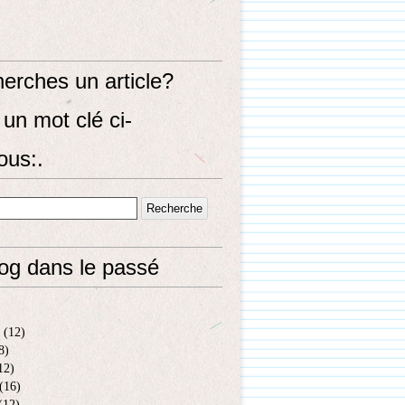
erches un article?
un mot clé ci-
ous:.
log dans le passé
(12)
8)
12)
(16)
(12)