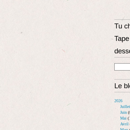
Tu ch
Tape 
dess
Le b
2026
Juillet
Juin
(
Mai
(
Avril
Mars