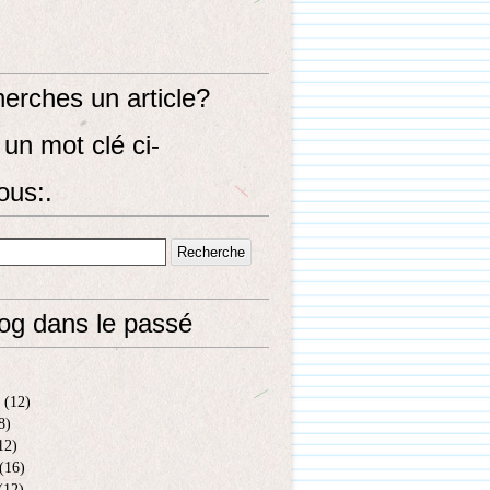
erches un article?
un mot clé ci-
ous:.
log dans le passé
(12)
8)
12)
(16)
(12)