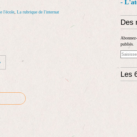
- L'a
e l'école
,
La rubrique de l'internat
Des 
Abonnez-v
publiés.
»
Les 6