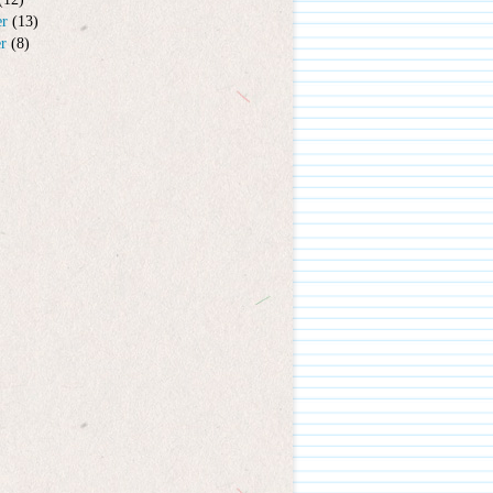
er
(13)
er
(8)