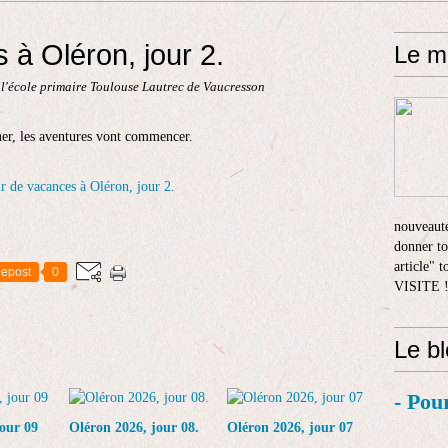
 à Oléron, jour 2.
Le m
 l'école primaire Toulouse Lautrec de Vaucresson
ner, les aventures vont commencer.
nouveauté
donner to
article" 
epost
0
VISITE 
Le b
- Pou
our 09
Oléron 2026, jour 08.
Oléron 2026, jour 07