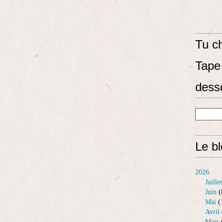
Tu ch
Tape 
dess
Le b
2026
Juillet
Juin
(
Mai
(
Avril
Mars