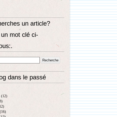
erches un article?
un mot clé ci-
ous:.
log dans le passé
(12)
8)
12)
(16)
(12)