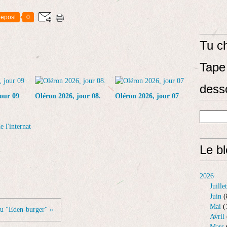
epost
0
Tu ch
Tape 
dess
our 09
Oléron 2026, jour 08.
Oléron 2026, jour 07
e l'internat
Le b
2026
Juillet
Juin
(
Mai
(
du "Eden-burger" »
Avril
Mars