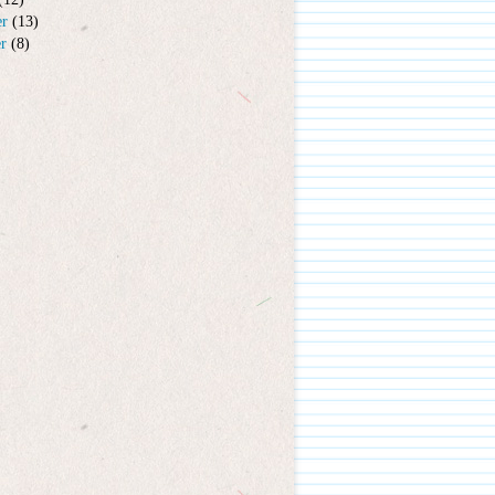
er
(13)
er
(8)