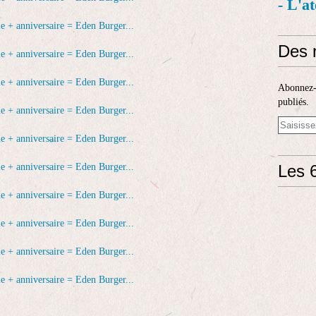
- L'a
Des 
Abonnez-v
publiés.
Les 6