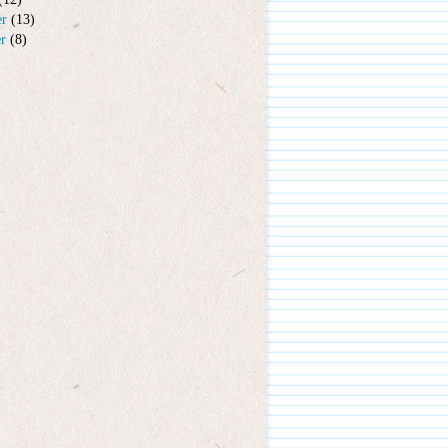
er
(13)
er
(8)