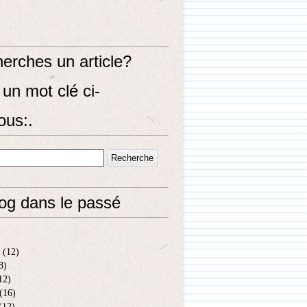
erches un article?
un mot clé ci-
ous:.
log dans le passé
(12)
8)
12)
(16)
(12)