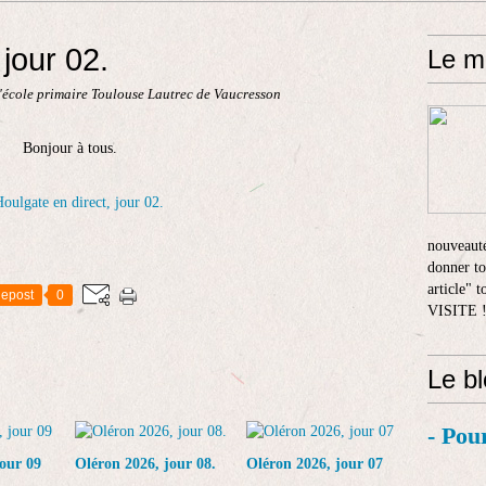
 jour 02.
Le m
l'école primaire Toulouse Lautrec de Vaucresson
Bonjour à tous.
nouveauté
donner to
article" 
epost
0
VISITE 
Le b
- Pou
our 09
Oléron 2026, jour 08.
Oléron 2026, jour 07