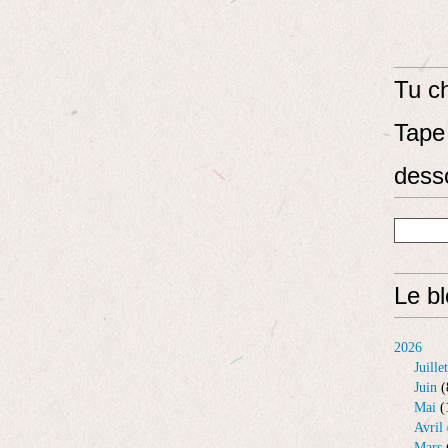
Tu ch
Tape 
dess
Le b
2026
Juillet
Juin
(
Mai
(
Avril
Mars