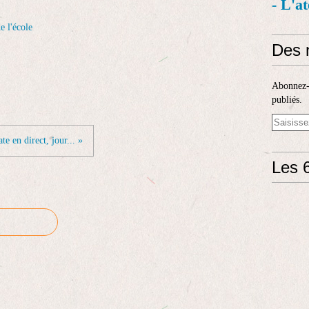
- L'a
e l'école
Des 
Abonnez-v
publiés.
te en direct, jour... »
Les 6