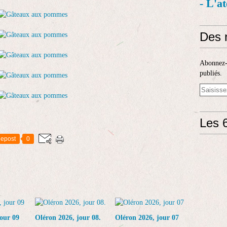
- L'a
Des 
Abonnez-v
publiés.
Les 6
epost
0
our 09
Oléron 2026, jour 08.
Oléron 2026, jour 07