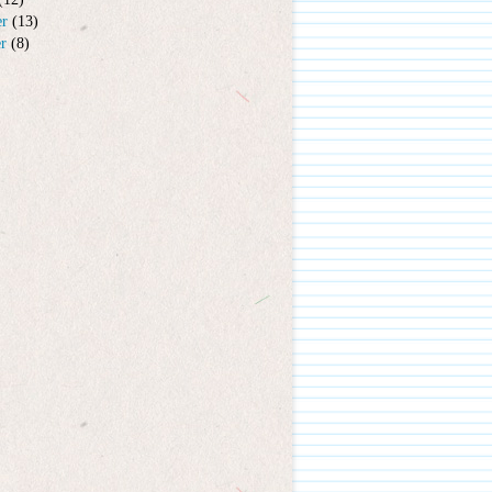
er
(13)
er
(8)