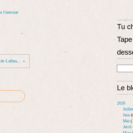
e l'internat
Tu ch
Tape 
dess
 de Lathus,... »
Le b
2026
Juillet
Juin
(
Mai
(
Avril
Mars