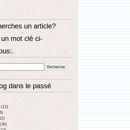
erches un article?
un mot clé ci-
ous:.
log dans le passé
(12)
8)
12)
(16)
(12)