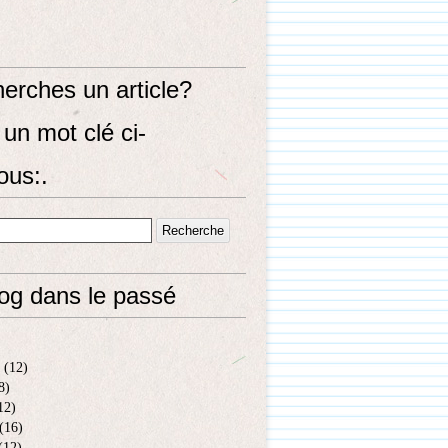
erches un article?
un mot clé ci-
ous:.
log dans le passé
(12)
8)
12)
(16)
(12)