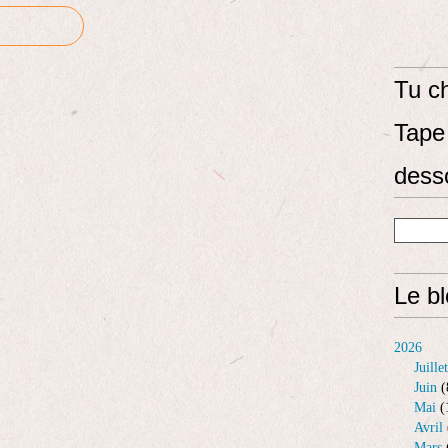
Tu ch
Tape 
dess
Le b
2026
Juillet
Juin
(
Mai
(
Avril
Mars