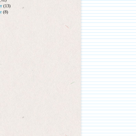
er
(13)
er
(8)