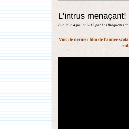
L'intrus menaçant! L
Publié le
4 juillet 2017
par Les Blogueurs de
Voici le dernier film de l'année scol
enf