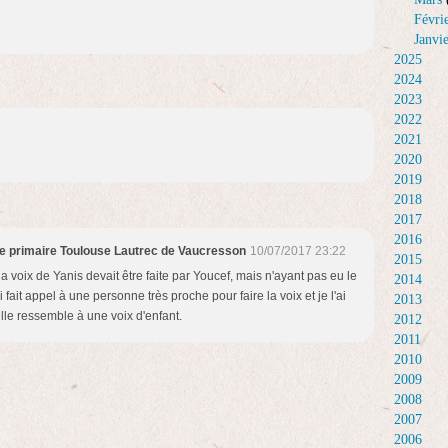
Févri
Janvi
2025
2024
2023
2022
2021
2020
2019
2018
2017
2016
le primaire Toulouse Lautrec de Vaucresson
10/07/2017 23:22
2015
a voix de Yanis devait être faite par Youcef, mais n'ayant pas eu le
2014
ai fait appel à une personne très proche pour faire la voix et je l'ai
2013
lle ressemble à une voix d'enfant.
2012
2011
2010
2009
2008
2007
2006