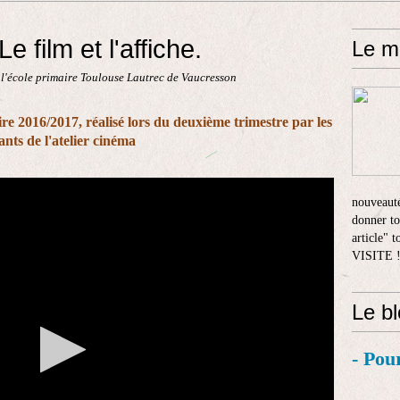
e film et l'affiche.
Le m
 l'école primaire Toulouse Lautrec de Vaucresson
aire 2016/2017, réalisé lors du deuxième trimestre par les
ants de l'atelier cinéma
nouveauté
donner to
article" 
VISITE 
Le b
- Pou