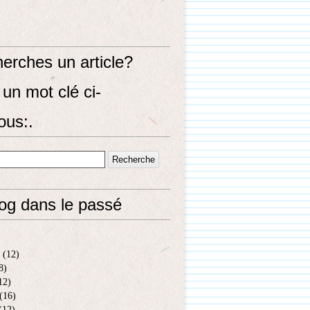
erches un article?
un mot clé ci-
ous:.
log dans le passé
(12)
8)
12)
(16)
(12)