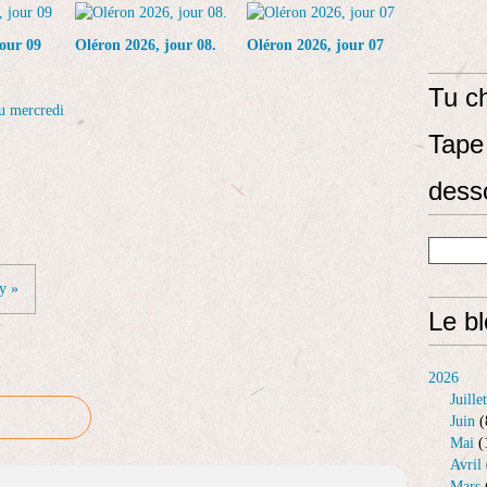
our 09
Oléron 2026, jour 08.
Oléron 2026, jour 07
Tu ch
du mercredi
Tape 
dess
y »
Le b
2026
Juillet
Juin
(
Mai
(
Avril
Mars