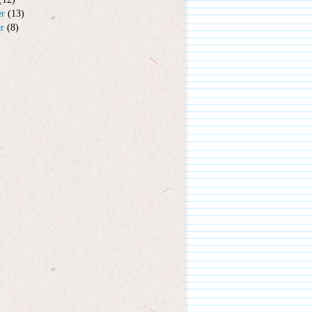
er
(13)
er
(8)