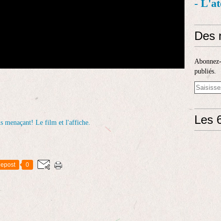
- L'a
Des 
Abonnez-v
publiés.
Les 6
epost
0