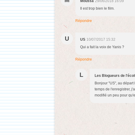
M
Moussa
29/06/2018 16:09
Il est trop bien le film.
Répondre
U
US
10/07/2017 15:32
Qui a fait la voix de Yanis ?
Répondre
L
Les Blogueurs de l'éco
Bonjour "US", au départ l
temps de l'enregistrer, j'
modifié un peu pour qu'e