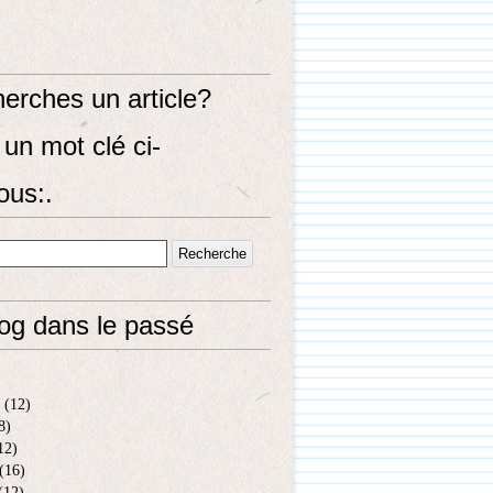
erches un article?
un mot clé ci-
ous:.
log dans le passé
(12)
8)
12)
(16)
(12)