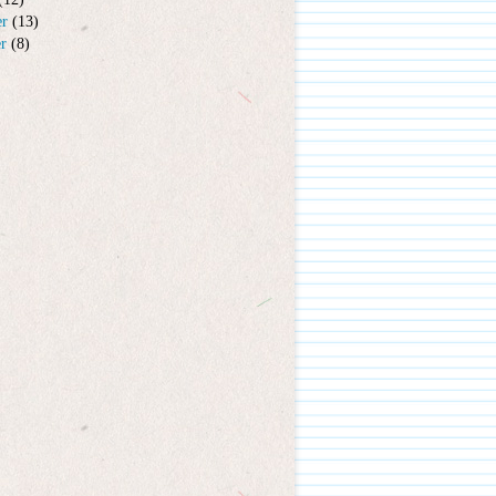
er
(13)
er
(8)