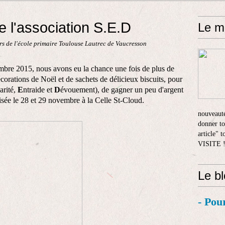
e l'association S.E.D
Le m
s de l'école primaire Toulouse Lautrec de Vaucresson
mbre 2015, nous avons eu la chance une fois de plus de
décorations de Noël et de sachets de délicieux biscuits, pour
arité,
E
ntraide et
D
évouement), de gagner un peu d'argent
isée le 28 et 29 novembre à la Celle St-Cloud.
nouveauté
donner to
article" 
VISITE 
Le b
- Pou