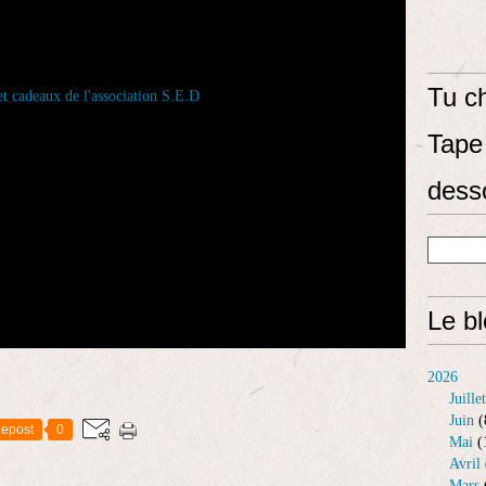
Tu ch
Tape 
dess
Le b
2026
Juillet
Juin
(
epost
0
Mai
(
Avril
Mars