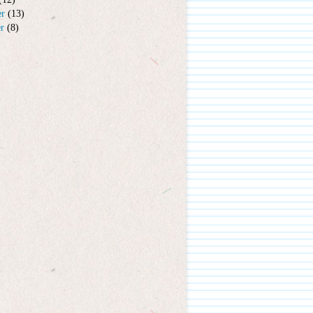
er
(13)
er
(8)