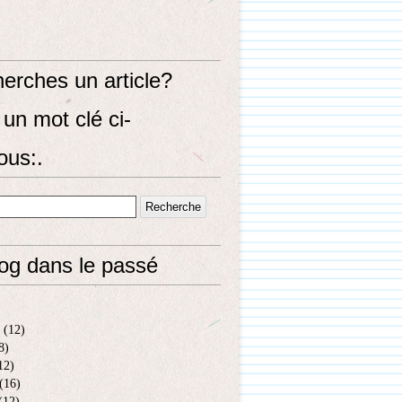
erches un article?
un mot clé ci-
ous:.
log dans le passé
(12)
8)
12)
(16)
(12)