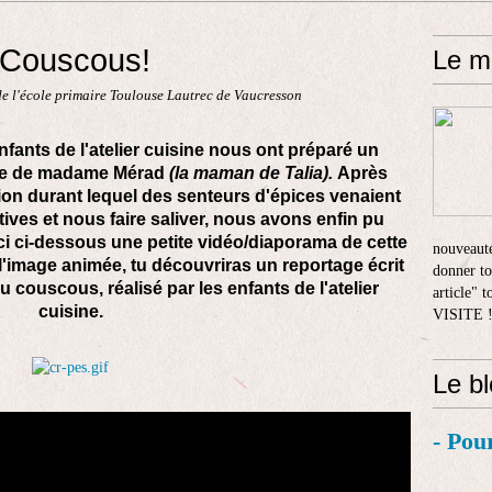
s Couscous!
Le m
e l'école primaire Toulouse Lautrec de Vaucresson
enfants de l'atelier cuisine nous ont préparé un
ide de madame Mérad
(la maman de Talia).
Après
ion durant lequel des senteurs d'épices venaient
atives et nous faire saliver, nous avons enfin pu
ci ci-dessous une petite vidéo/diaporama de cette
nouveauté
 l'image animée, tu découvriras un reportage écrit
donner to
u couscous, réalisé par les enfants de l'atelier
article" 
cuisine.
VISITE 
Le b
- Pou