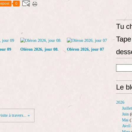
epost
0
Tu ch
Tape 
our 09
Oléron 2026, jour 08.
Oléron 2026, jour 07
dess
Le b
2026
Juillet
Juin
(
isite à travers... »
Mai
(
Avril
Mars