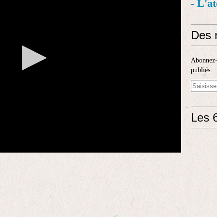
- L'a
Des 
Abonnez-v
publiés.
Les 6