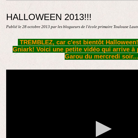
Contact
HALLOWEEN 2013!!!
Publié le
28 octobre 2013
par les blogueurs de l'école primaire Toulouse Lau
TREMBLEZ, car c'est bientôt Halloween!
Gniark!
Voici une petite vidéo qui arrive à
Garou du mercredi soir..