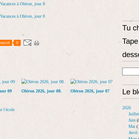
Tu ch
Tape 
epost
0
dess
Le b
our 09
Oléron 2026, jour 08.
Oléron 2026, jour 07
2026
e l'école
Juillet
Juin
(
Mai
(
Avril
Mars