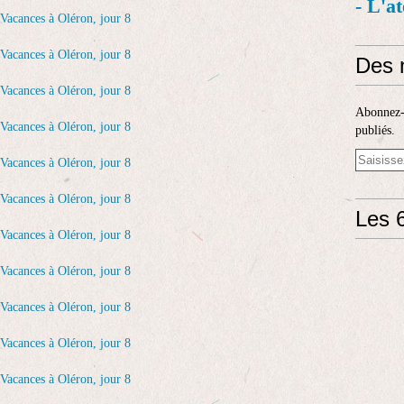
- L'a
Des 
Abonnez-v
publiés.
Les 6