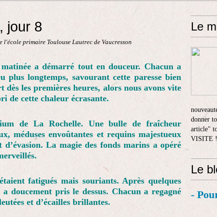
 jour 8
Le m
e l'école primaire Toulouse Lautrec de Vaucresson
la matinée a démarré tout en douceur. Chacun a
eu plus longtemps, savourant cette paresse bien
ort dès les premières heures, alors nous avons vite
ri de cette chaleur écrasante.
nouveauté
donner to
rium de La Rochelle. Une bulle de fraîcheur
article" 
aux, méduses envoûtantes et requins majestueux
VISITE 
t d’évasion. La magie des fonds marins a opéré
merveillés.
Le b
 étaient fatigués mais souriants. Après quelques
gue a doucement pris le dessus. Chacun a regagné
- Pou
leutées et d’écailles brillantes.