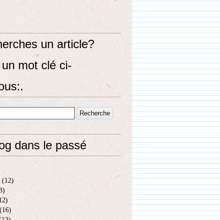
erches un article?
un mot clé ci-
ous:.
log dans le passé
(12)
8)
12)
(16)
(12)