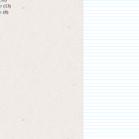
er
(13)
er
(8)