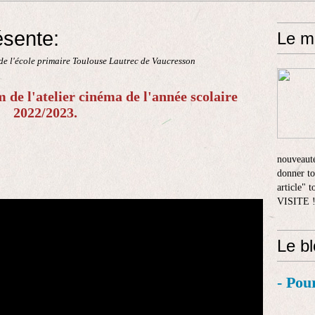
ésente:
Le m
de l'école primaire Toulouse Lautrec de Vaucresson
m de l'atelier cinéma de l'année scolaire
2022/2023.
nouveauté
donner to
article" 
VISITE 
Le b
- Pou