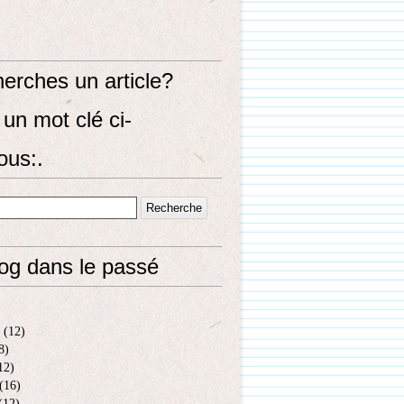
erches un article?
un mot clé ci-
ous:.
log dans le passé
(12)
8)
12)
(16)
(12)