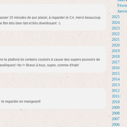
Févri
Janvi
2025
sser 15 minutes de pur plaisir, à regarder le Cri, merci beaucoup
2024
film très bien fait et très divertissant :-)
2023
2022
2021
2020
2019
2018
ns le plafond ds certains couloirs à cause des supers pouvoirs de
2017
iavéliques! <br /> Bravo à tous, super, comme d'hab!
2016
2015
2014
2013
2012
2011
r le regarder en mangeant!
2010
2009
2008
2007
2006