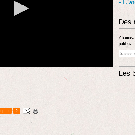
- L'a
Des 
Abonnez-v
publiés.
Les 6
epost
0