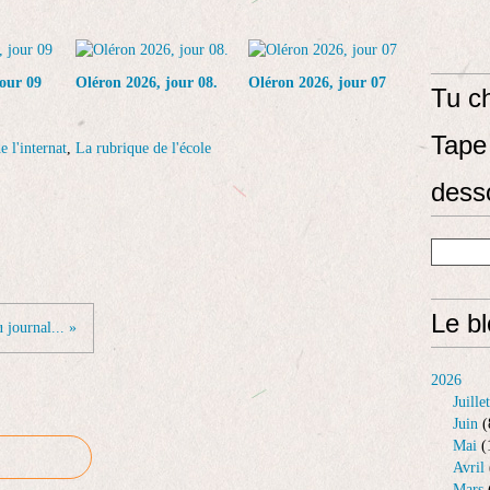
our 09
Oléron 2026, jour 08.
Oléron 2026, jour 07
Tu ch
Tape 
e l'internat
,
La rubrique de l'école
dess
Le b
 journal... »
2026
Juillet
Juin
(
Mai
(
Avril
Mars