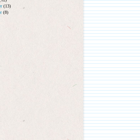
er
(13)
er
(8)